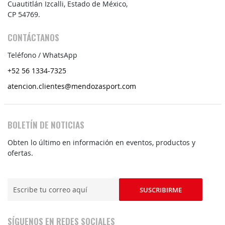
Cuautitlán Izcalli, Estado de México,
CP 54769.
CONTÁCTANOS
Teléfono / WhatsApp
+52 56 1334-7325
atencion.clientes@mendozasport.com
BOLETÍN DE NOTICIAS
Obten lo último en información en eventos, productos y
ofertas.
Regístrate
SUSCRIBIRME
y
obtén
grandes
SÍGUENOS EN REDES SOCIALES